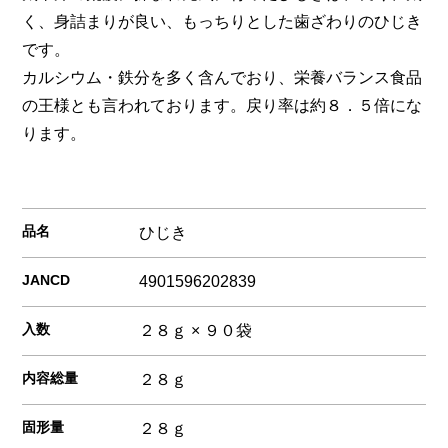
く、身詰まりが良い、もっちりとした歯ざわりのひじき
です。
カルシウム・鉄分を多く含んでおり、栄養バランス食品
の王様とも言われております。戻り率は約８．５倍にな
ります。
品名
ひじき
JANCD
4901596202839
入数
２８ｇ × ９０袋
内容総量
２８ｇ
固形量
２８ｇ