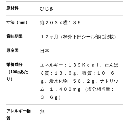
原材料
ひじき
寸法（mm）
縦２０３ x 横１３５
賞味期限
１２ヶ月（枠外下部シール部に記載）
原産国
日本
栄養成分
エネルギー：１３９Ｋｃａｌ、たんぱ
（100gあた
く質：１３．６ｇ、脂 質：１０．６
り）
ｇ、炭水化物：５６．２ｇ、ナトリウ
ム：１，４００ｍｇ （塩分相当量：
３．６ｇ）
アレルギー物
無
質