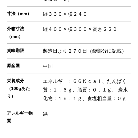
寸法（mm）
縦３３０ × 横２４０
外箱寸法
縦４００ × 横３００ × 高さ２２０
（mm）
賞味期限
製造日より２７０日（袋部分に記載）
原産国
中国
栄養成分
エネルギー：６６Ｋｃａｌ、たんぱく
（100gあた
質：１．６ｇ、脂質：０．１ｇ、 炭水
り）
化物：１６．１ｇ、食塩相当量：０ｇ
アレルギー物
無
質