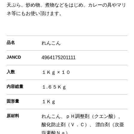
天ぷら、炒め物、煮物などをはじめ、カレーの具やマリ
ネ等にもお使い頂けます。
品名
れんこん
JANCD
4964175201111
入数
１Ｋｇ × １０
内容総量
１.６５Ｋｇ
固形量
１Ｋｇ
原材料
れんこん、ｐＨ調整剤（クエン酸）、
酸化防止剤（Ｖ．Ｃ）、 漂白剤（次亜
塩素酸Ｎａ）