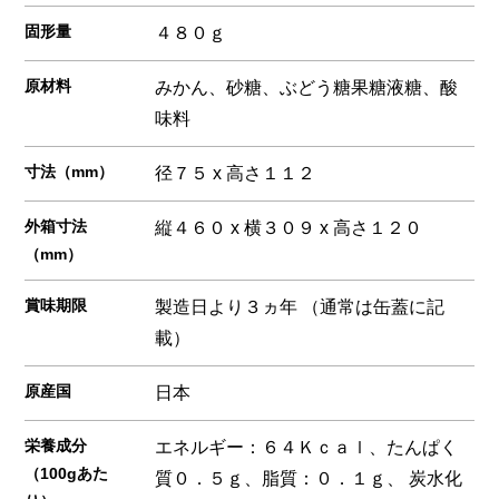
固形量
４８０ｇ
原材料
みかん、砂糖、ぶどう糖果糖液糖、酸
味料
寸法（mm）
径７５ x 高さ１１２
外箱寸法
縦４６０ x 横３０９ x 高さ１２０
（mm）
賞味期限
製造日より３ヵ年 （通常は缶蓋に記
載）
原産国
日本
栄養成分
エネルギー：６４Ｋｃａｌ、たんぱく
（100gあた
質０．５ｇ、脂質：０．１ｇ、 炭水化