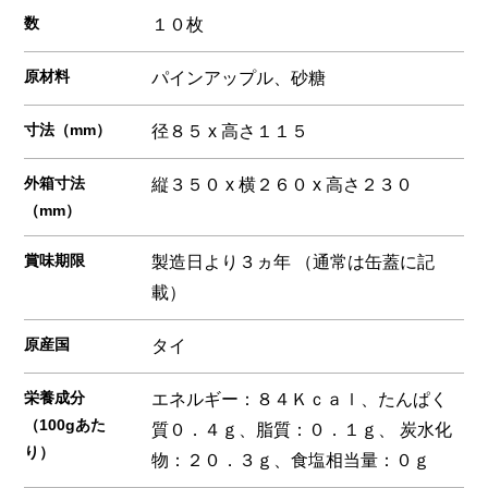
数
１０枚
原材料
パインアップル、砂糖
寸法（mm）
径８５ x 高さ１１５
外箱寸法
縦３５０ x 横２６０ x 高さ２３０
（mm）
賞味期限
製造日より３ヵ年 （通常は缶蓋に記
載）
原産国
タイ
栄養成分
エネルギー：８４Ｋｃａｌ、たんぱく
（100gあた
質０．４ｇ、脂質：０．１ｇ、 炭水化
り）
物：２０．３ｇ、食塩相当量：０ｇ