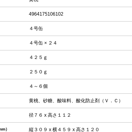
4964175106102
４号缶
４号缶 × ２４
４２５ｇ
２５０ｇ
４～６個
黄桃、砂糖、酸味料、酸化防止剤（Ｖ．Ｃ）
）
径７６ x 高さ１１２
mm）
縦３０９ x 横４５９ x 高さ１２０