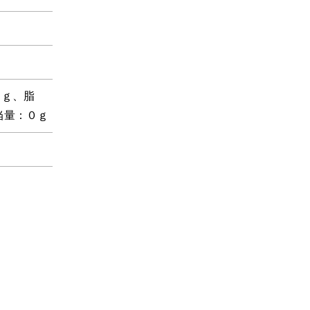
５ｇ、脂
当量：０ｇ