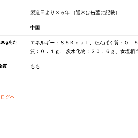
製造日より３ヵ年 （通常は缶蓋に記載）
中国
00gあた
エネルギー：８５Ｋｃａｌ、たんぱく質：０．
質：０．１ｇ、 炭水化物：２０．６ｇ、食塩相
物質
もも
タログへ