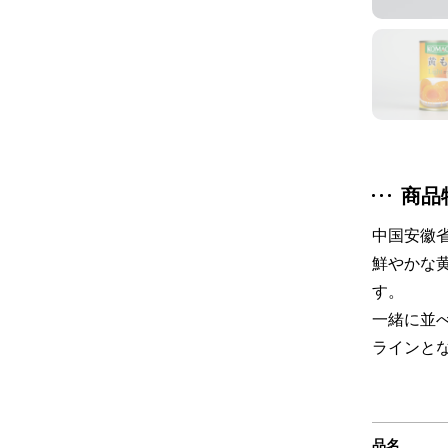
商品
中国安徽
鮮やかな
す。
一緒に並
ラインと
品名