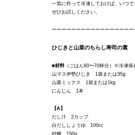
一気に作って冷凍しておけば、いつで
ぜひお試しください。
ーーーーーーーーーーーーーーーーー
ひじきと山菜のちらし寿司の素
■材料
（ごはん60〜70杯分）※冷凍
山マス伊勢ひじき 1袋または35g
山菜ミックス 1袋または1kg
にんじん 1本
【A】
だし汁 2カップ
白だししょうゆ 100cc
砂糖 150g