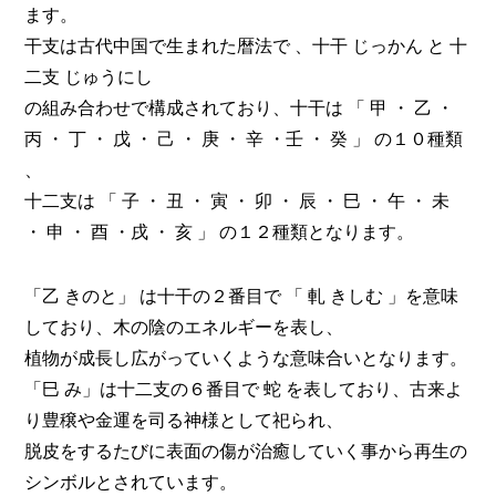
ます。
干支は古代中国で生まれた暦法で 、十干 じっかん と 十
二支 じゅうにし
の組み合わせで構成されており、十干は 「 甲 ・ 乙 ・
丙 ・ 丁 ・ 戊 ・ 己 ・ 庚 ・ 辛 ・壬 ・ 癸 」 の１０種類
、
十二支は 「 子 ・ 丑 ・ 寅 ・ 卯 ・ 辰 ・ 巳 ・ 午 ・ 未
・ 申 ・ 酉 ・戌 ・ 亥 」 の１２種類となります。
「乙 きのと」 は十干の２番目で 「 軋 きしむ 」を意味
しており、木の陰のエネルギーを表し、
植物が成長し広がっていくような意味合いとなります。
「巳 み」は十二支の６番目で 蛇 を表しており、古来よ
り豊穣や金運を司る神様として祀られ、
脱皮をするたびに表面の傷が治癒していく事から再生の
シンボルとされています。